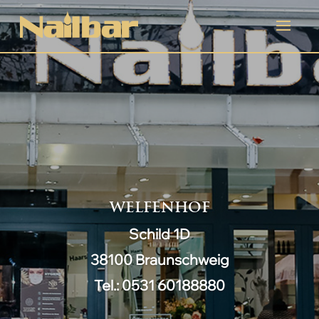
WELFENHOF
Schild 1D
38100 Braunschweig
Tel.: 0531 60188880